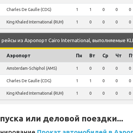
Charles De Gaulle (CDG)
1
1
0
0
0
King Khaled International (RUH)
1
0
0
0
0
ейсы из Аэропорт Cairo International, выполняемые K
Аэропорт
Пн
Вт
Ср
Чт
П
Amsterdam-Schiphol (AMS)
1
0
0
0
0
Charles De Gaulle (CDG)
1
1
0
0
0
King Khaled International (RUH)
1
0
0
0
0
уска или деловой поездки...
онирование
Прокат автомобилей в Аэроп