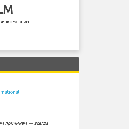
LM
виакомпании
rnational
:
ым причинам — всегда