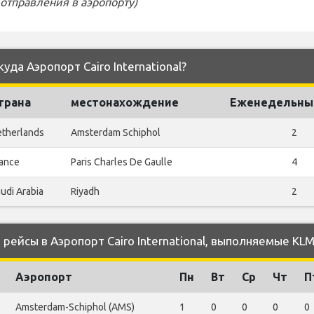
отправления в аэропорту)
уда Аэропорт Cairo International?
трана
местонахождение
Еженедельны
therlands
Amsterdam Schiphol
2
ance
Paris Charles De Gaulle
4
udi Arabia
Riyadh
2
ейсы в Аэропорт Cairo International, выполняемые KL
Аэропорт
Пн
Вт
Ср
Чт
П
Amsterdam-Schiphol (AMS)
1
0
0
0
0