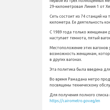
первой из трех полноценных ме
29-километровая Линия 1 от Х
Сеть состоит из 74 станций на 
километра. Ее деятельность ко
С 1989 года только женщинам р
наступает темнота, пятый ваг
Местоположение этих вагонов 
возможность женщинам, которы
в других вагонах.
Эта политика была введена дл
Во время Рамадана метро продл
посвящены техническому обсл
Для получения полного списка 
https://cairometro.gov.eg/en