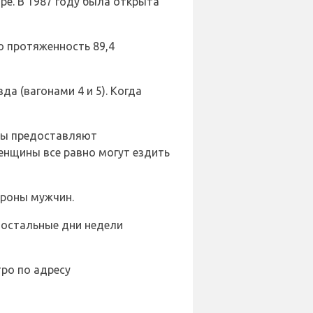
ре. В 1987 году была открыта
ую протяженность 89,4
а (вагонами 4 и 5). Когда
оны предоставляют
енщины все равно могут ездить
ороны мужчин.
 остальные дни недели
тро по адресу