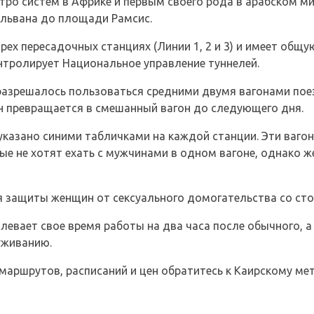
тро систем в Африке и первым своего рода в арабском ми
ельвана до площади Рамсис.
трех пересадочных станциях (Линии 1, 2 и 3) и имеет общ
нтролирует Национальное управление туннелей.
азрешалось пользоваться средними двумя вагонами поезд
он превращается в смешанный вагон до следующего дня.
указано синими табличками на каждой станции. Эти ваг
е не хотят ехать с мужчинами в одном вагоне, однако ж
я защиты женщин от сексуального домогательства со ст
евает свое время работы на два часа после обычного, а
уживанию.
маршрутов, расписаний и цен обратитесь к Каирскому ме