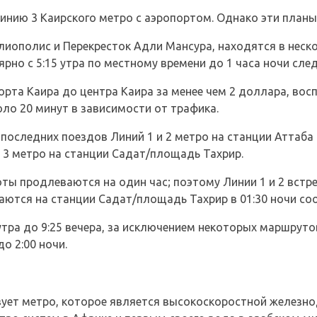
Линию 3 Каирского метро с аэропортом. Однако эти план
лиополис и Перекресток Адли Мансура, находятся в неско
ярно с 5:15 утра по местному времени до 1 часа ночи сле
рта Каира до центра Каира за менее чем 2 доллара, вос
ло 20 минут в зависимости от трафика.
 последних поездов Линий 1 и 2 метро на станции Аттаба 
 3 метро на станции Садат/площадь Тахрир.
ты продлеваются на один час; поэтому Линии 1 и 2 встр
ечаются на станции Садат/площадь Тахрир в 01:30 ночи со
утра до 9:25 вечера, за исключением некоторых маршруто
о 2:00 ночи.
твует метро, которое является высокоскоростной желез