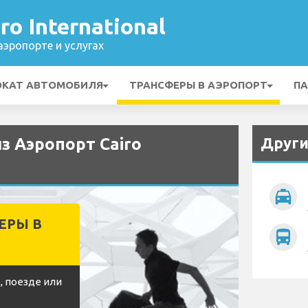
ro International
эропорте и услугах
ОКАТ АВТОМОБИЛЯ
ТРАНСФЕРЫ В АЭРОПОРТ
ПА
Други
из Аэропорт Cairo
local_taxi
ЕРЫ В
directions_bus
, поезде или