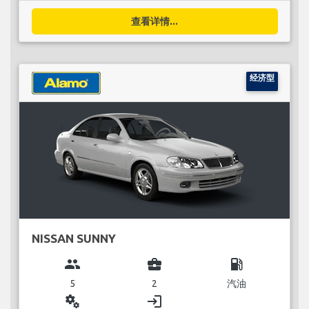
查看详情...
经济型
NISSAN SUNNY
group
business_center
local_gas_station
5
2
汽油
miscellaneous_services
login