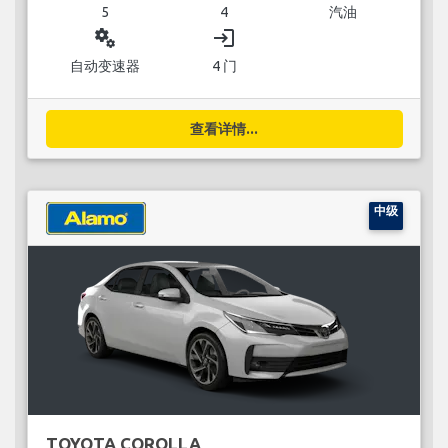
5
4
汽油
miscellaneous_services
login
自动变速器
4 门
查看详情...
中级
TOYOTA COROLLA