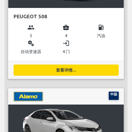
PEUGEOT 508
group
business_center
local_gas_station
5
4
汽油
miscellaneous_services
login
自动变速器
4 门
查看详情...
中级