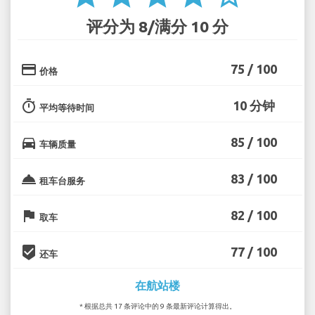
评分为 8/满分 10 分
credit_card
75 / 100
价格
timer
10 分钟
平均等待时间
directions_car
85 / 100
车辆质量
room_service
83 / 100
租车台服务
flag
82 / 100
取车
beenhere
77 / 100
还车
在航站楼
* 根据总共 17 条评论中的 9 条最新评论计算得出。