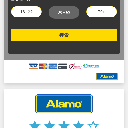
18 - 29
70+
30 - 69
搜索
star
star
star
star
star_border