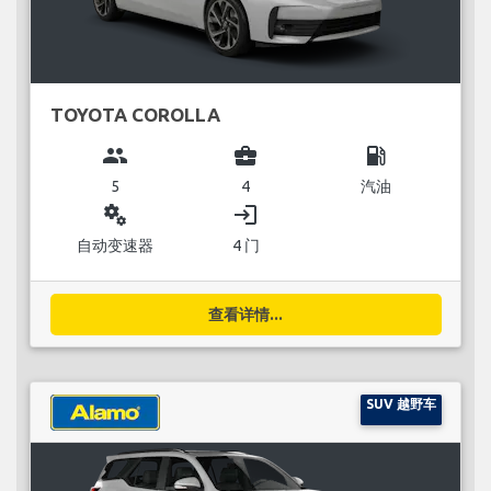
TOYOTA COROLLA
group
business_center
local_gas_station
5
4
汽油
miscellaneous_services
login
自动变速器
4 门
查看详情...
SUV 越野车