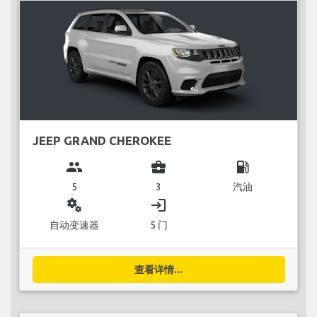
JEEP GRAND CHEROKEE
group
business_center
local_gas_station
5
3
汽油
miscellaneous_services
login
自动变速器
5 门
查看详情...