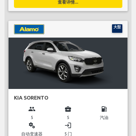
查看详情...
大型
KIA SORENTO
group
business_center
local_gas_station
5
5
汽油
miscellaneous_services
login
自动变速器
5 门