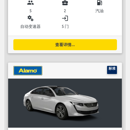
group
business_center
local_gas_station
5
2
汽油
miscellaneous_services
login
自动变速器
5 门
查看详情...
标准