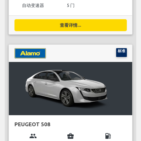
自动变速器
5 门
查看详情...
标准
PEUGEOT 508
group
business_center
local_gas_station