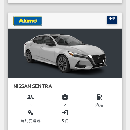
小型
NISSAN SENTRA
group
business_center
local_gas_station
5
2
汽油
miscellaneous_services
login
自动变速器
5 门