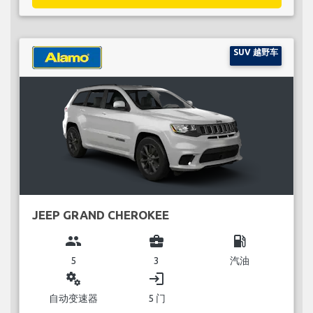
SUV 越野车
JEEP GRAND CHEROKEE
group
business_center
local_gas_station
5
3
汽油
miscellaneous_services
login
自动变速器
5 门