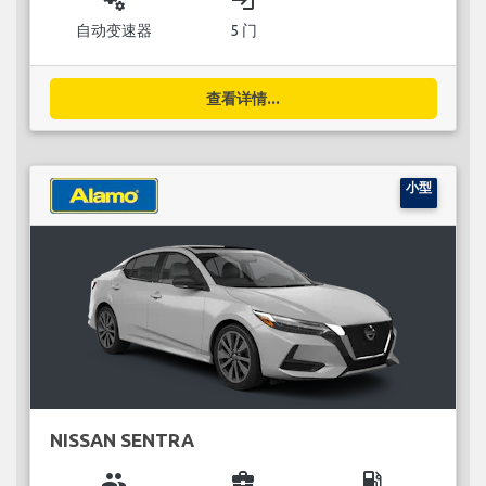
miscellaneous_services
login
自动变速器
5 门
查看详情...
小型
NISSAN SENTRA
group
business_center
local_gas_station