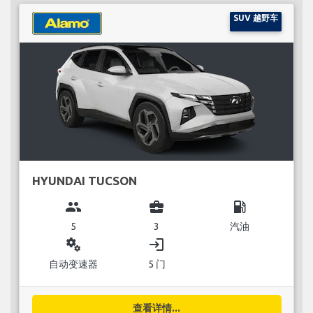
SUV 越野车
HYUNDAI TUCSON
group
business_center
local_gas_station
5
3
汽油
miscellaneous_services
login
自动变速器
5 门
查看详情...