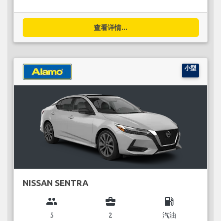
查看详情...
小型
NISSAN SENTRA
group
business_center
local_gas_station
5
2
汽油