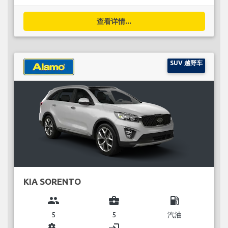
查看详情...
SUV 越野车
KIA SORENTO
group
business_center
local_gas_station
5
5
汽油