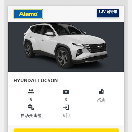
SUV 越野车
HYUNDAI TUCSON
group
business_center
local_gas_station
5
3
汽油
miscellaneous_services
login
自动变速器
5 门