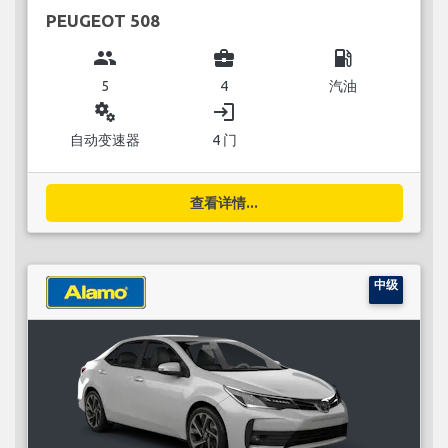
PEUGEOT 508
group
business_center
local_gas_station
5
4
汽油
miscellaneous_services
login
自动变速器
4 门
查看详情...
中级