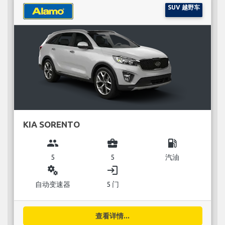
SUV 越野车
KIA SORENTO
group
business_center
local_gas_station
5
5
汽油
miscellaneous_services
login
自动变速器
5 门
查看详情...