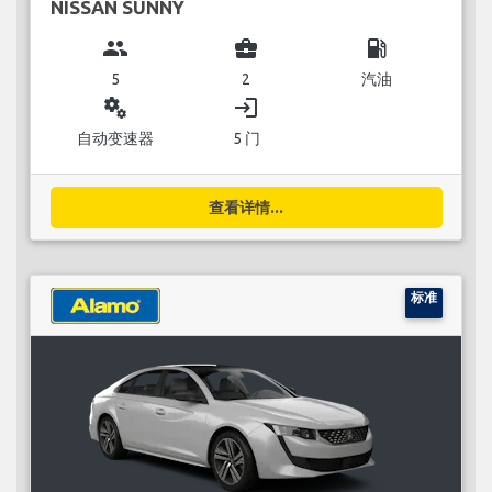
NISSAN SUNNY
group
business_center
local_gas_station
5
2
汽油
miscellaneous_services
login
自动变速器
5 门
查看详情...
标准