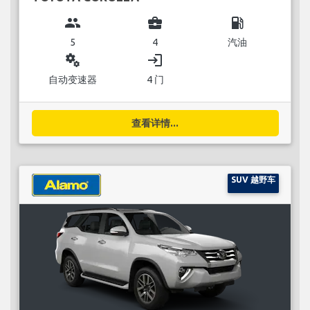
group
business_center
local_gas_station
5
4
汽油
miscellaneous_services
login
自动变速器
4 门
查看详情...
SUV 越野车