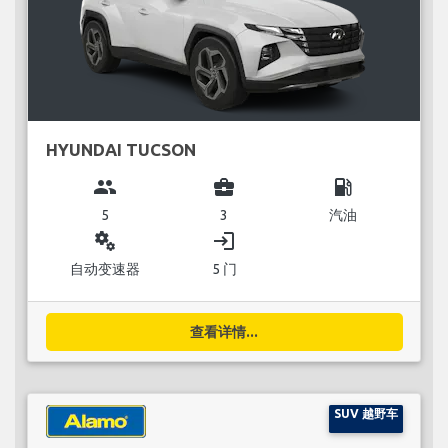
HYUNDAI TUCSON
group
business_center
local_gas_station
5
3
汽油
miscellaneous_services
login
自动变速器
5 门
查看详情...
SUV 越野车