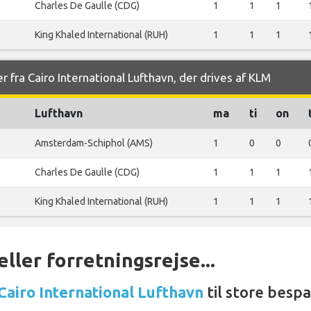
Charles De Gaulle (CDG)
1
1
1
King Khaled International (RUH)
1
1
1
r fra Cairo International Lufthavn, der drives af KLM
Lufthavn
ma
ti
on
Amsterdam-Schiphol (AMS)
1
0
0
Charles De Gaulle (CDG)
1
1
1
King Khaled International (RUH)
1
1
1
ller forretningsrejse...
 Cairo International Lufthavn
til store bespa