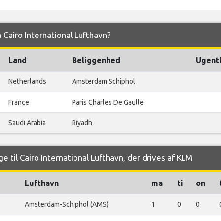
a Cairo International Lufthavn?
Land
Beliggenhed
Ugentl
Netherlands
Amsterdam Schiphol
France
Paris Charles De Gaulle
Saudi Arabia
Riyadh
e til Cairo International Lufthavn, der drives af KLM
Lufthavn
ma
ti
on
Amsterdam-Schiphol (AMS)
1
0
0