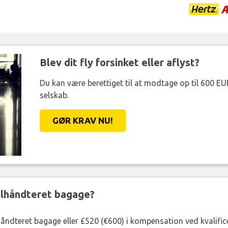
Blev dit fly forsinket eller aflyst?
Du kan være berettiget til at modtage op til 600 EU
selskab.
GØR KRAV NU!
ejlhåndteret bagage?
lhåndteret bagage eller £520 (€600) i kompensation ved kvalific