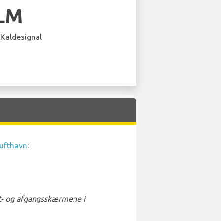
LM
 Kaldesignal
Lufthavn
:
st- og afgangsskærmene i