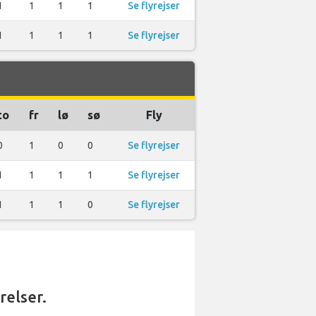
1
1
1
1
Se flyrejser
1
1
1
1
Se flyrejser
to
fr
lø
sø
Fly
0
1
0
0
Se flyrejser
1
1
1
1
Se flyrejser
1
1
1
0
Se flyrejser
relser.