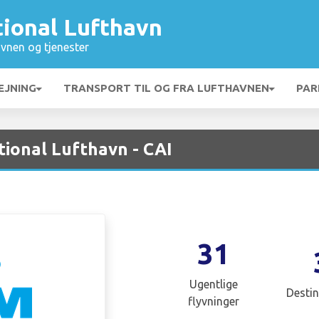
tional Lufthavn
vnen og tjenester
EJNING
TRANSPORT TIL OG FRA LUFTHAVNEN
PAR
tional Lufthavn - CAI
31
Ugentlige
Destin
flyvninger