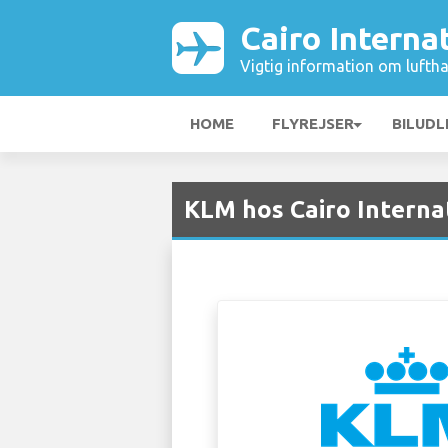
Cairo Interna
Vigtig information om luftha
HOME
FLYREJSER
BILUDL
KLM hos Cairo Interna