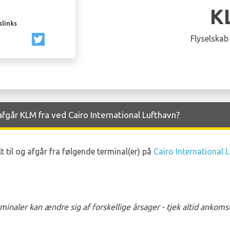
K
slinks
Flyselskab
går KLM fra ved Cairo International Lufthavn?
til og afgår fra følgende terminal(er) på
Cairo International 
naler kan ændre sig af forskellige årsager - tjek altid ankom