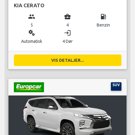
KIA CERATO
group
business_center
local_gas_station
5
4
Benzin
miscellaneous_services
login
Automatisk
4 Dør
VIS DETALJER...
SUV