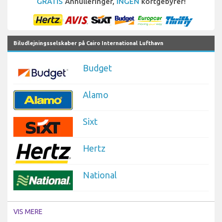
GRATIS
Annulleringer,
INGEN
kortgebyrer!
Biludlejningsselskaber på Cairo International Lufthavn
Budget
Alamo
Sixt
Hertz
National
VIS MERE