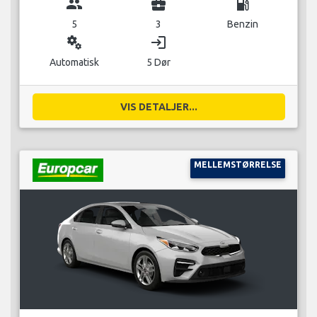
group
business_center
local_gas_station
5
3
Benzin
miscellaneous_services
login
Automatisk
5 Dør
VIS DETALJER...
MELLEMSTØRRELSE