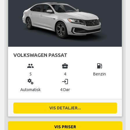
VOLKSWAGEN PASSAT
group
business_center
local_gas_station
5
4
Benzin
miscellaneous_services
login
Automatisk
4 Dør
VIS DETALJER...
VIS PRISER