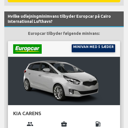
Hvilke udlejningminimvans tilbyder Europcar på Cairo
International Lufthavn?
Europcar tilbyder følgende minivans:
MINIVAN MED 5 SÆDER
KIA CARENS
group
business_center
local_gas_station