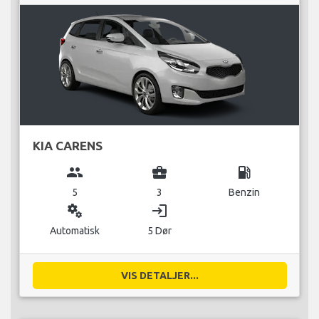
KIA CARENS
group
business_center
local_gas_station
5
3
Benzin
miscellaneous_services
login
Automatisk
5 Dør
VIS DETALJER...