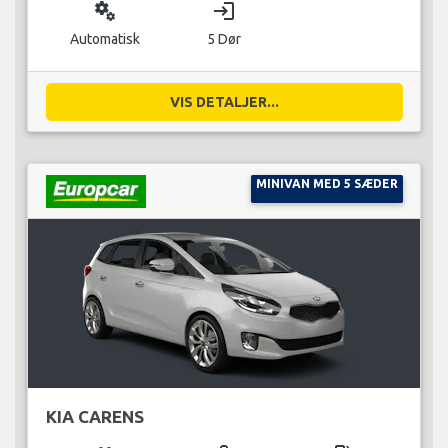
miscellaneous_services
login
Automatisk
5 Dør
VIS DETALJER...
MINIVAN MED 5 SÆDER
KIA CARENS