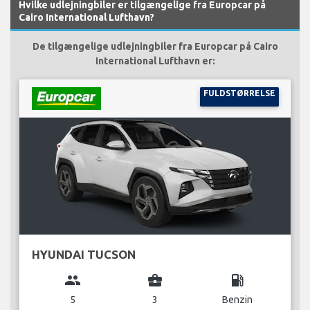
Hvilke udlejningbiler er tilgængelige fra Europcar på
Cairo International Lufthavn?
De tilgængelige udlejningbiler fra Europcar på Cairo
International Lufthavn er:
FULDSTØRRELSE
HYUNDAI TUCSON
group
business_center
local_gas_station
5
3
Benzin