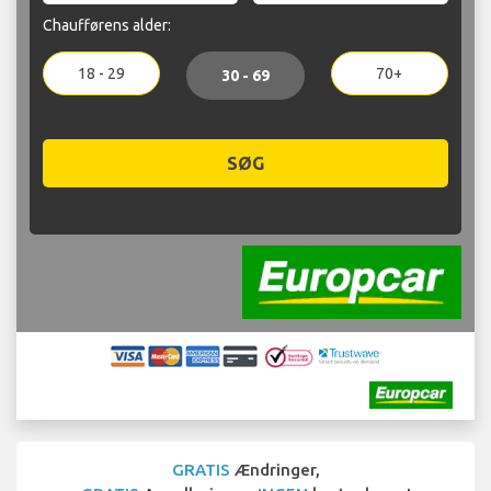
Chaufførens alder:
18 - 29
70+
30 - 69
SØG
GRATIS
Ændringer,