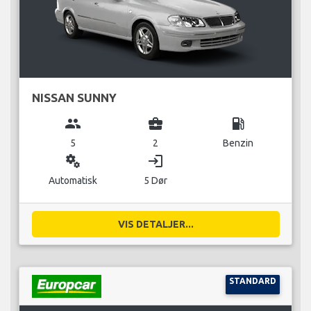
NISSAN SUNNY
group
business_center
local_gas_station
5
2
Benzin
miscellaneous_services
login
Automatisk
5 Dør
VIS DETALJER...
STANDARD