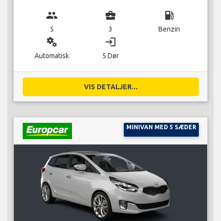
group
business_center
local_gas_station
5
3
Benzin
miscellaneous_services
login
Automatisk
5 Dør
VIS DETALJER...
MINIVAN MED 5 SÆDER