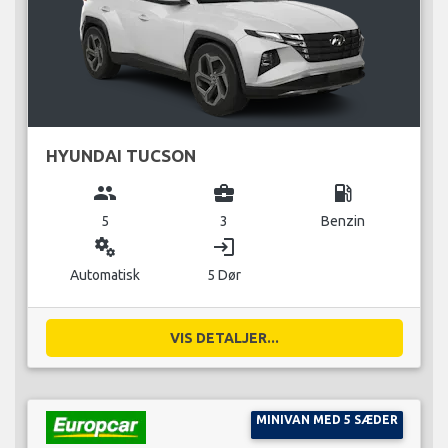
HYUNDAI TUCSON
group
business_center
local_gas_station
5
3
Benzin
miscellaneous_services
login
Automatisk
5 Dør
VIS DETALJER...
MINIVAN MED 5 SÆDER