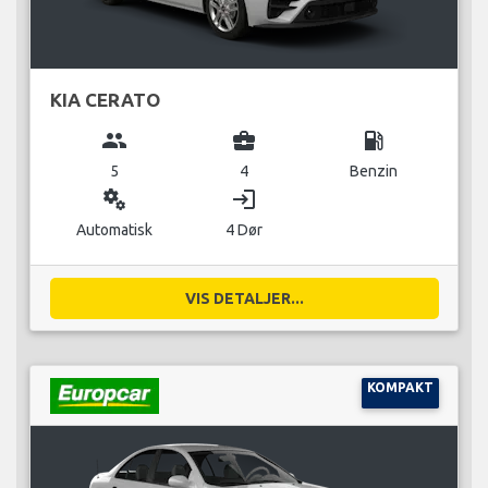
KIA CERATO
group
business_center
local_gas_station
5
4
Benzin
miscellaneous_services
login
Automatisk
4 Dør
VIS DETALJER...
KOMPAKT