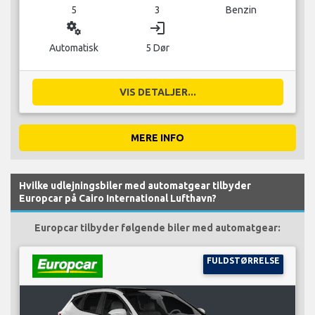
5
3
Benzin
miscellaneous_services
login
Automatisk
5 Dør
VIS DETALJER...
MERE INFO
Hvilke udlejningsbiler med automatgear tilbyder
Europcar på Cairo International Lufthavn?
Europcar tilbyder følgende biler med automatgear:
FULDSTØRRELSE