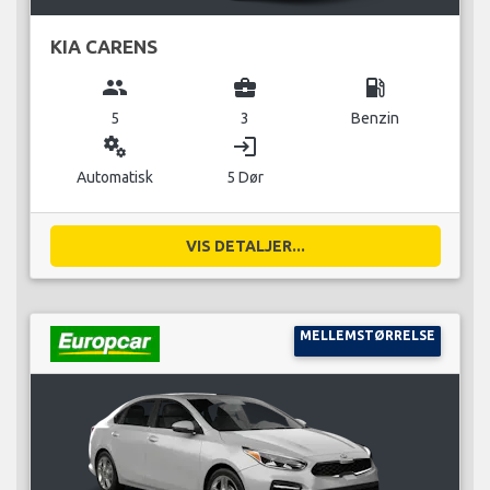
KIA CARENS
group
business_center
local_gas_station
5
3
Benzin
miscellaneous_services
login
Automatisk
5 Dør
VIS DETALJER...
MELLEMSTØRRELSE