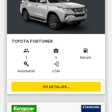
TOYOTA FORTUNER
group
business_center
local_gas_station
5
5
Benzin
miscellaneous_services
login
Automatisk
5 Dør
VIS DETALJER...
STANDARD