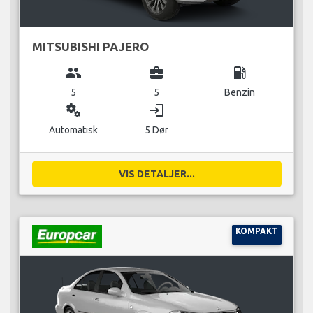
MITSUBISHI PAJERO
group
business_center
local_gas_station
5
5
Benzin
miscellaneous_services
login
Automatisk
5 Dør
VIS DETALJER...
KOMPAKT