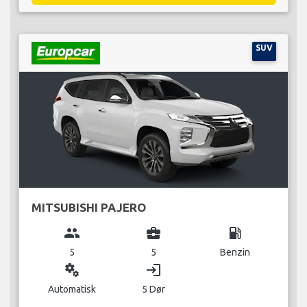
SUV
MITSUBISHI PAJERO
group
business_center
local_gas_station
5
5
Benzin
miscellaneous_services
login
Automatisk
5 Dør