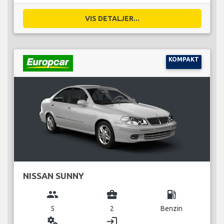
VIS DETALJER...
KOMPAKT
NISSAN SUNNY
group
business_center
local_gas_station
5
2
Benzin
miscellaneous_services
login