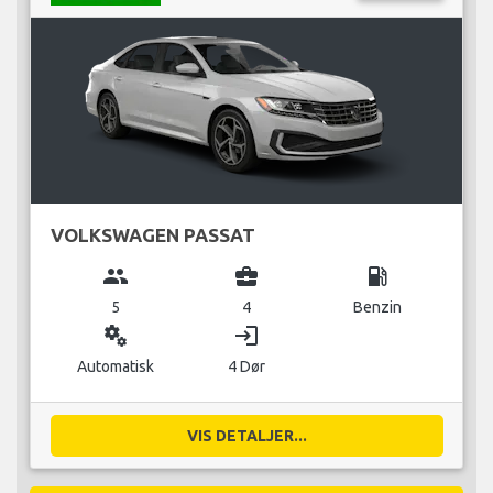
VOLKSWAGEN PASSAT
group
business_center
local_gas_station
5
4
Benzin
miscellaneous_services
login
Automatisk
4 Dør
VIS DETALJER...