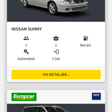
NISSAN SUNNY
group
business_center
local_gas_station
5
2
Benzin
miscellaneous_services
login
Automatisk
5 Dør
VIS DETALJER...
SUV