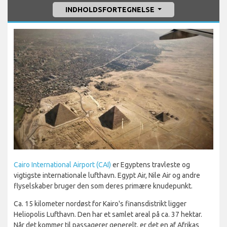
INDHOLDSFORTEGNELSE
Cairo International Airport (CAI)
er Egyptens travleste og
vigtigste internationale lufthavn. Egypt Air, Nile Air og andre
flyselskaber bruger den som deres primære knudepunkt.
Ca. 15 kilometer nordøst for Kairo's finansdistrikt ligger
Heliopolis Lufthavn. Den har et samlet areal på ca. 37 hektar.
Når det kommer til passagerer generelt, er det en af Afrikas