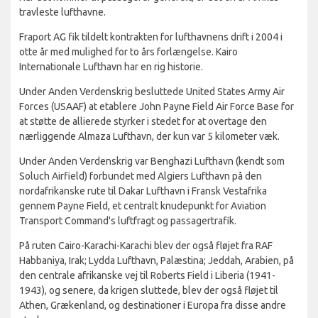
travleste lufthavne.
Fraport AG fik tildelt kontrakten for lufthavnens drift i 2004 i
otte år med mulighed for to års forlængelse. Kairo
Internationale Lufthavn har en rig historie.
Under Anden Verdenskrig besluttede United States Army Air
Forces (USAAF) at etablere John Payne Field Air Force Base for
at støtte de allierede styrker i stedet for at overtage den
nærliggende Almaza Lufthavn, der kun var 5 kilometer væk.
Under Anden Verdenskrig var Benghazi Lufthavn (kendt som
Soluch Airfield) forbundet med Algiers Lufthavn på den
nordafrikanske rute til Dakar Lufthavn i Fransk Vestafrika
gennem Payne Field, et centralt knudepunkt for Aviation
Transport Command's luftfragt og passagertrafik.
På ruten Cairo-Karachi-Karachi blev der også fløjet fra RAF
Habbaniya, Irak; Lydda Lufthavn, Palæstina; Jeddah, Arabien, på
den centrale afrikanske vej til Roberts Field i Liberia (1941-
1943), og senere, da krigen sluttede, blev der også fløjet til
Athen, Grækenland, og destinationer i Europa fra disse andre