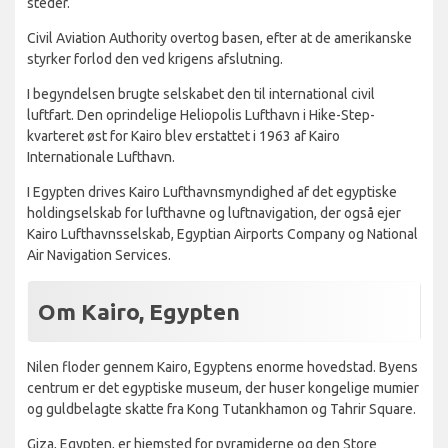
steder.
Civil Aviation Authority overtog basen, efter at de amerikanske
styrker forlod den ved krigens afslutning.
I begyndelsen brugte selskabet den til international civil
luftfart. Den oprindelige Heliopolis Lufthavn i Hike-Step-
kvarteret øst for Kairo blev erstattet i 1963 af Kairo
Internationale Lufthavn.
I Egypten drives Kairo Lufthavnsmyndighed af det egyptiske
holdingselskab for lufthavne og luftnavigation, der også ejer
Kairo Lufthavnsselskab, Egyptian Airports Company og National
Air Navigation Services.
Om Kairo, Egypten
Nilen floder gennem Kairo, Egyptens enorme hovedstad. Byens
centrum er det egyptiske museum, der huser kongelige mumier
og guldbelagte skatte fra Kong Tutankhamon og Tahrir Square.
Giza, Egypten, er hjemsted for pyramiderne og den Store