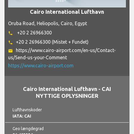
Cairo International Lufthavn
Oruba Road, Heliopolis, Cairo, Egypt
+20 2 26966300
phone
+20 2 26966300 (Mistet + Fundet)
phone
https://www.cairo-airport.com/en-us/Contact-
email
us/Send-us-your-Comment
https://www.cairo-airport.com
Cairo International Lufthavn - CAI
NYTTIGE OPLYSNINGER
Lufthavnskoder
IATA: CAI
Geo længdegrad