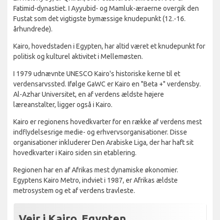
Fatimid-dynastiet. I Ayyubid- og Mamluk-æraerne overgik den
Fustat som det vigtigste bymæssige knudepunkt (12.-16.
århundrede).
Kairo, hovedstaden i Egypten, har altid været et knudepunkt for
politisk og kulturel aktivitet i Mellemøsten.
I 1979 udnævnte UNESCO Kairo's historiske kerne til et
verdensarvssted. Ifølge GaWC er Kairo en "Beta +" verdensby.
Al-Azhar Universitet, en af verdens ældste højere
læreanstalter, ligger også i Kairo.
Kairo er regionens hovedkvarter for en række af verdens mest
indflydelsesrige medie- og erhvervsorganisationer. Disse
organisationer inkluderer Den Arabiske Liga, der har haft sit
hovedkvarter i Kairo siden sin etablering.
Regionen har en af Afrikas mest dynamiske økonomier.
Egyptens Kairo Metro, indviet i 1987, er Afrikas ældste
metrosystem og et af verdens travleste.
Vejr i Kairo, Egypten