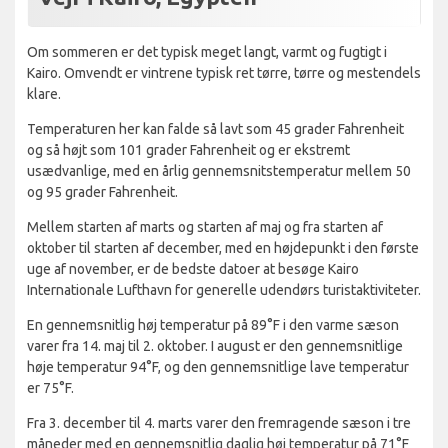
Om sommeren er det typisk meget langt, varmt og fugtigt i
Kairo. Omvendt er vintrene typisk ret tørre, tørre og mestendels
klare.
Temperaturen her kan falde så lavt som 45 grader Fahrenheit
og så højt som 101 grader Fahrenheit og er ekstremt
usædvanlige, med en årlig gennemsnitstemperatur mellem 50
og 95 grader Fahrenheit.
Mellem starten af marts og starten af maj og fra starten af
oktober til starten af december, med en højdepunkt i den første
uge af november, er de bedste datoer at besøge Kairo
Internationale Lufthavn for generelle udendørs turistaktiviteter.
En gennemsnitlig høj temperatur på 89°F i den varme sæson
varer fra 14. maj til 2. oktober. I august er den gennemsnitlige
høje temperatur 94°F, og den gennemsnitlige lave temperatur
er 75°F.
Fra 3. december til 4. marts varer den fremragende sæson i tre
måneder med en gennemsnitlig daglig høj temperatur på 71°F