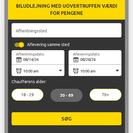
BILUDLEJNING MED UOVERTRUFFEN VÆRDI
FOR PENGENE
Afhentningssted
Aflevering samme sted
Afhentningsdato
Afleveringsdato
Chaufførens alder:
18 - 29
70+
30 - 69
SØG