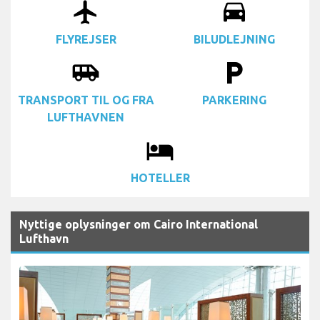
airplanemode_active
drive_eta
FLYREJSER
BILUDLEJNING
airport_shuttle
local_parking
TRANSPORT TIL OG FRA
PARKERING
LUFTHAVNEN
local_hotel
HOTELLER
Nyttige oplysninger om Cairo International
Lufthavn