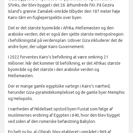
Sfinks, der blev bygget i det 26. århundrede f.Kr. På Gezira
Island's grønne Zamalek-område tilbyder den 187 meter høje
Kairo-tårn en fugleperspektiv over byen.
Det er det største byområde i Afrika, Mellemøsten og den
arabiske verden; det er også den sjette største metropolregion
i befolkningstal på verdensplan. Udover Giza inkluderer det de
andre byer, der udgør Kairo Guvernement.
I 2022 forventes Kairo's befolkning at være omkring 21
millioner. Når det kommer til befolkning, er det Afrikas største
byområde og det største i den arabiske verden og
Mellemøsten.
Der er mange gamle egyptiske vartegn i Kairo's nærhed,
herunder Giza-pyramidekomplekset og de gamle byer Memphis
og Heliopolis.
I nærheden af Nildeltaet opstod byen Fustat som følge af
muslimernes erobring af Egypten i 640, hvor den blev bygget
ved siden af den romerske befæstning Babylon.
En helt ny by, al-Qhirah, blev etableret i området i 969 af