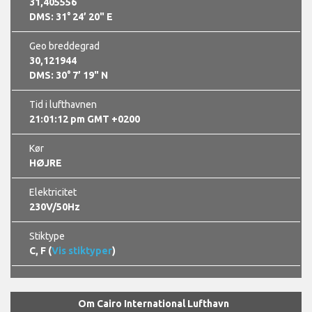
31,405556
DMS: 31° 24’ 20" E
Geo breddegrad
30,121944
DMS: 30° 7’ 19" N
Tid i lufthavnen
21:01:13 pm GMT +0200
Kør
HØJRE
Elektricitet
230V/50Hz
Stiktype
C, F (
Vis stiktyper
)
Om Cairo International Lufthavn