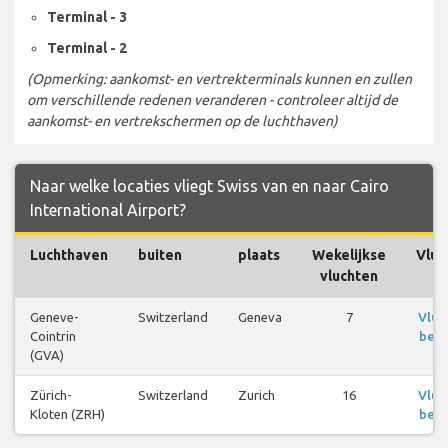
Terminal - 3
Terminal - 2
(Opmerking: aankomst- en vertrekterminals kunnen en zullen
om verschillende redenen veranderen - controleer altijd de
aankomst- en vertrekschermen op de luchthaven)
Naar welke locaties vliegt Swiss van en naar Cairo
International Airport?
Luchthaven
buiten
plaats
Wekelijkse
Vluc
vluchten
Geneve-
Switzerland
Geneva
7
Vluc
Cointrin
beki
(GVA)
Zürich-
Switzerland
Zurich
16
Vluc
Kloten (ZRH)
beki